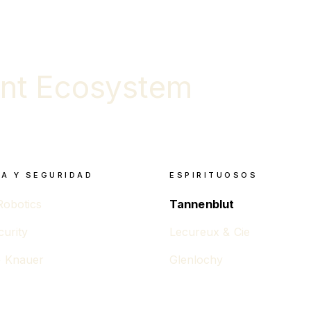
nt Ecosystem
A Y SEGURIDAD
ESPIRITUOSOS
Robotics
Tannenblut
curity
Lecureux & Cie
 Knauer
Glenlochy