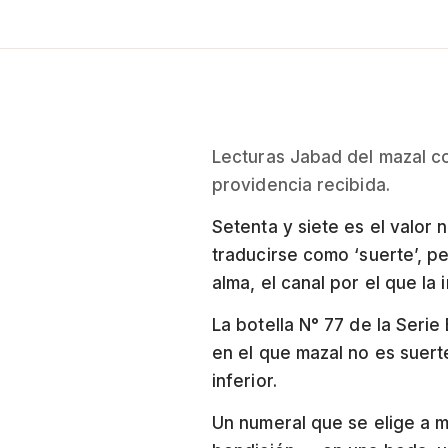
Lecturas Jabad del mazal com
providencia recibida.
Setenta y siete es el valor numérico de mazal (מזל): mem (40) + z
traducirse como ‘suerte’, pe
alma, el canal por el que la 
La botella N° 77 de la Serie
en el que mazal no es suert
inferior.
Un numeral que se elige a m