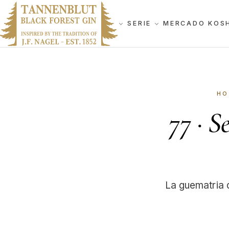
SERIE
MERCADO KOS
HO
77
·
Se
La guematria de la palabra