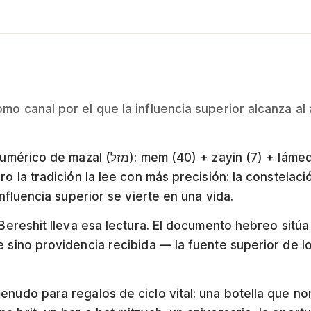
o canal por el que la influencia superior alcanza al 
ayin (7) + lámed (30) = 77. La palabra suele
ro la tradición la lee con más precisión: la constelac
influencia superior se vierte en una vida.
 Bereshit lleva esa lectura. El documento hebreo sitúa 
e sino providencia recibida — la fuente superior de lo
enudo para regalos de ciclo vital: una botella que no