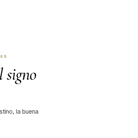
IES
l signo