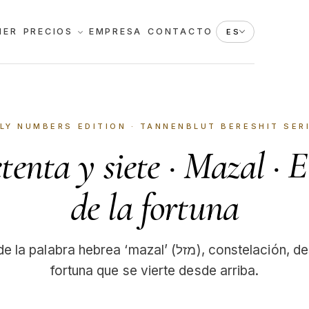
HER
PRECIOS
EMPRESA
CONTACTO
ES
LY NUMBERS EDITION
· TANNENBLUT BERESHIT SER
tenta y siete · Mazal · E
de la fortuna
 hebrea ‘mazal’ (מזל), constelación, destino, la buena
fortuna que se vierte desde arriba.