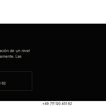
ación de un nivel
tamente. Las
1 62
+49 711 120 451 62