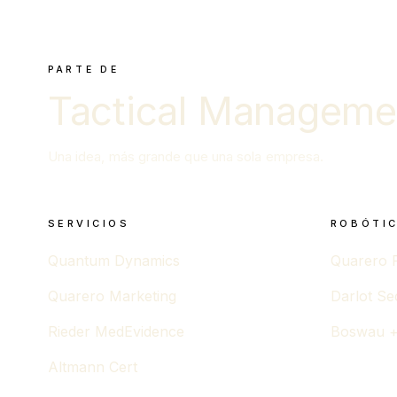
PARTE DE
Tactical Manageme
Una idea, más grande que una sola empresa.
SERVICIOS
ROBÓTIC
Quantum Dynamics
Quarero 
Quarero Marketing
Darlot Se
Rieder MedEvidence
Boswau +
Altmann Cert