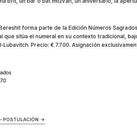
 brit, un bar o bat mitzvah, un aniversario, la apert
e Bereshit forma parte de la Edición Números Sagrado
 que sitúa el numeral en su contexto tradicional, baj
-Lubavitch. Precio: € 7.700. Asignación exclusivament
rados
770
— POSTULACIÓN
→