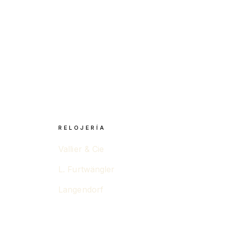
RELOJERÍA
Vallier & Cie
L. Furtwängler
Langendorf