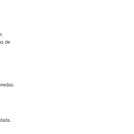
en
as de
monedas.
ntada.