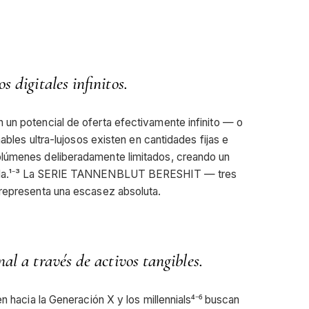
 digitales infinitos.
 un potencial de oferta efectivamente infinito — o
nables ultra-lujosos existen en cantidades fijas e
olúmenes deliberadamente limitados, creando un
anda.¹⁻³ La SERIE TANNENBLUT BERESHIT — tres
 representa una escasez absoluta.
al a través de activos tangibles.
n hacia la Generación X y los millennials⁴⁻⁶ buscan