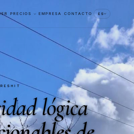
HER
PRECIOS
EMPRESA
CONTACTO
ES
ERESHIT
idad lógica
cionables de