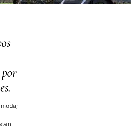
vos
 por
es.
s moda;
sten