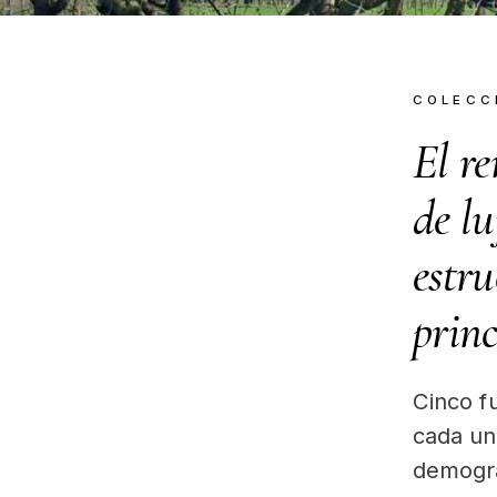
COLECC
El re
de lu
estr
prin
Cinco f
cada una
demogra