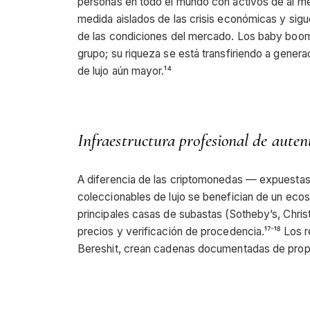
personas en todo el mundo con activos de al men
medida aislados de las crisis económicas y sig
de las condiciones del mercado. Los baby boom
grupo; su riqueza se está transfiriendo a gene
de lujo aún mayor.¹⁴
Infraestructura profesional de auten
A diferencia de las criptomonedas — expuestas 
coleccionables de lujo se benefician de un ecos
principales casas de subastas (Sotheby’s, Christ
precios y verificación de procedencia.¹⁷⁻¹⁸ Los 
Bereshit, crean cadenas documentadas de propie