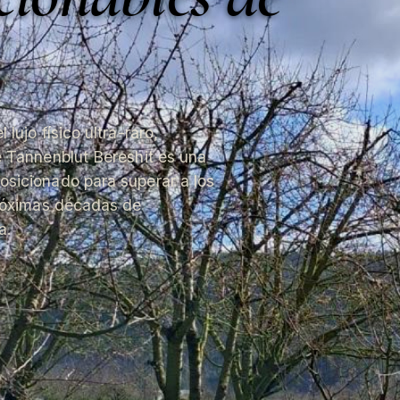
lujo físico ultra-raro,
e Tannenblut Bereshit es una
osicionado para superar a los
próximas décadas de
a.