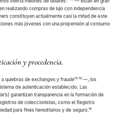
os treinta millones de dólares¹¹⁻¹³ — están en gran
uen realizando compras de lujo con independencia
ers constituyen actualmente casi la mitad de este
raciones más jóvenes con una propensión al consumo
ticación y procedencia.
a quiebras de exchanges y fraude¹⁵⁻¹⁶ —, los
istema de autenticación establecido. Las
ie’s) garantizan transparencia en la formación de
registros de coleccionistas, como el Registro
dad para fines hereditarios y de seguro.¹⁹