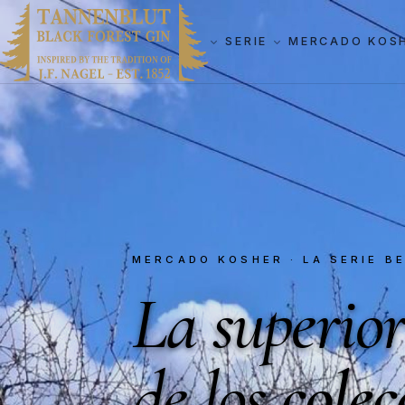
SERIE
MERCADO KOS
MERCADO KOSHER · LA SERIE B
La superior
de los
colec