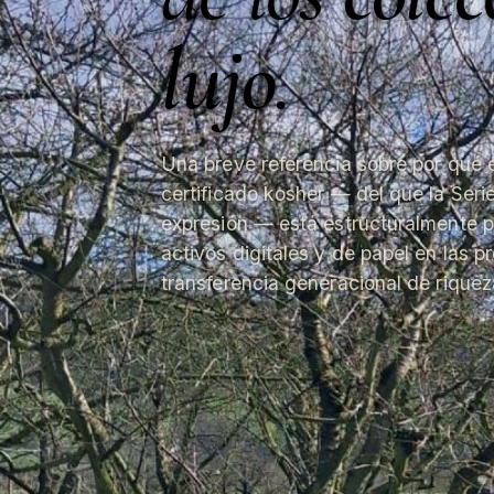
lujo
.
Una breve referencia sobre por qué el 
certificado kosher — del que la Seri
expresión — está estructuralmente p
activos digitales y de papel en las 
transferencia generacional de riquez