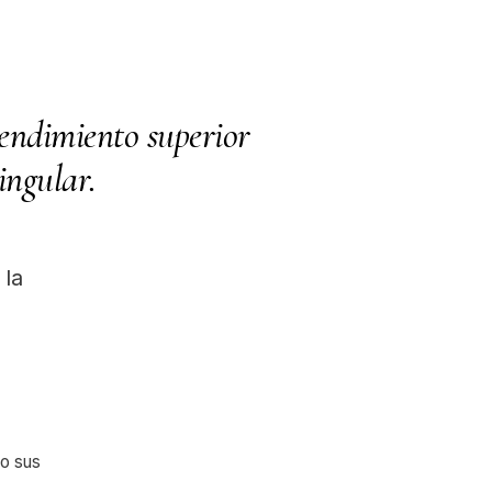
rendimiento superior
ingular.
 la
 o sus