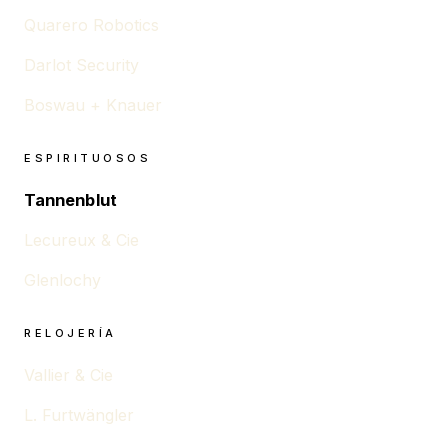
Quarero Robotics
Darlot Security
Boswau + Knauer
ESPIRITUOSOS
Tannenblut
Lecureux & Cie
Glenlochy
RELOJERÍA
Vallier & Cie
L. Furtwängler