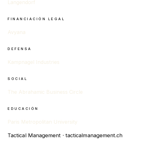
Langendorf
FINANCIACIÓN LEGAL
Avyana
DEFENSA
Kampnagel Industries
SOCIAL
The Abrahamic Business Circle
EDUCACIÓN
Paris Metropolitan University
Tactical Management · tacticalmanagement.ch