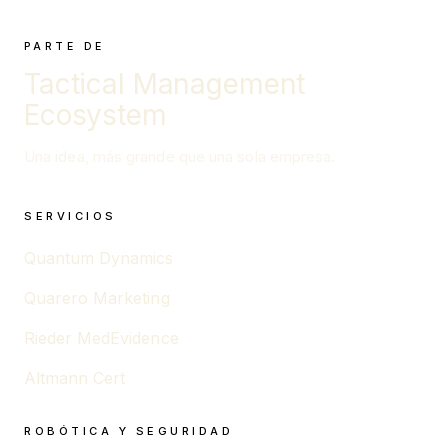
PARTE DE
Tactical Management
Ecosystem
Una idea, más grande que una sola empresa.
SERVICIOS
Quantum Dynamics
Quarero Marketing
Rieder MedEvidence
Altmann Cert
ROBÓTICA Y SEGURIDAD