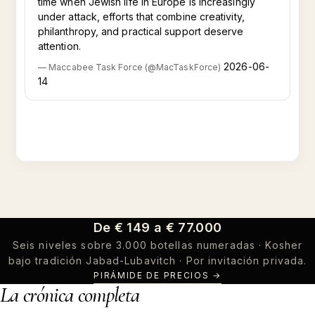
time when Jewish life in Europe is increasingly
under attack, efforts that combine creativity,
philanthropy, and practical support deserve
attention.
2026-06-
—
Maccabee Task Force
(
@
MacTaskForce
)
14
De € 149 a € 77.000
Seis niveles sobre 3.000 botellas numeradas · Kosher
bajo tradición Jabad-Lubavitch · Por invitación privada.
PIRÁMIDE DE PRECIOS
→
La crónica completa