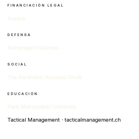
FINANCIACIÓN LEGAL
Avyana
DEFENSA
Kampnagel Industries
SOCIAL
The Abrahamic Business Circle
EDUCACIÓN
Paris Metropolitan University
Tactical Management · tacticalmanagement.ch