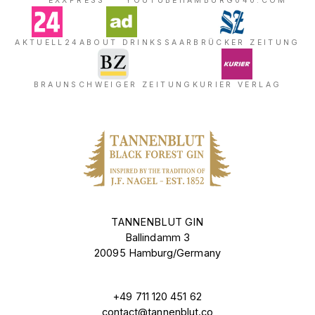
EXXPRESS
YOUTUBE
HAMBURG040.COM
AKTUELL24
ABOUT DRINKS
SAARBRÜCKER ZEITUNG
BRAUNSCHWEIGER ZEITUNG
KURIER VERLAG
TANNENBLUT GIN
Ballindamm 3
20095 Hamburg/Germany
+49 711 120 451 62
contact@tannenblut.co