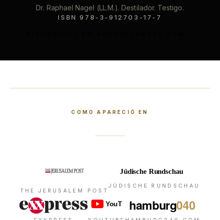
Dr. Raphael Nagel (LL.M.). Destilador. Testigo.
ISBN 978-3-912703-17-7
DISPONIBLE EN RAPHAELNAGEL.COM
COMO APARECIÓ EN
JÜDISCHE RUNDSCHAU
THE JERUSALEM POST