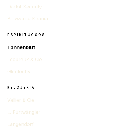
Darlot Security
Boswau + Knauer
ESPIRITUOSOS
Tannenblut
Lecureux & Cie
Glenlochy
RELOJERÍA
Vallier & Cie
L. Furtwängler
Langendorf