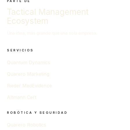
PARTE DE
Tactical Management
Ecosystem
Una idea, más grande que una sola empresa.
SERVICIOS
Quantum Dynamics
Quarero Marketing
Rieder MedEvidence
Altmann Cert
ROBÓTICA Y SEGURIDAD
Quarero Robotics