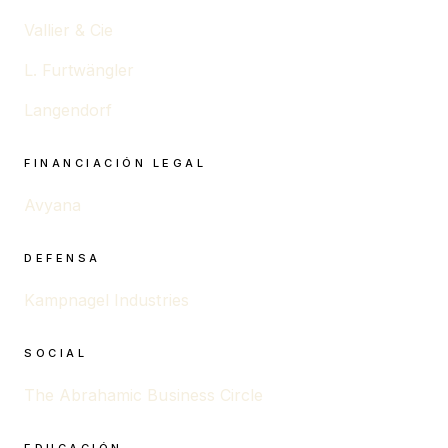
Vallier & Cie
L. Furtwängler
Langendorf
FINANCIACIÓN LEGAL
Avyana
DEFENSA
Kampnagel Industries
SOCIAL
The Abrahamic Business Circle