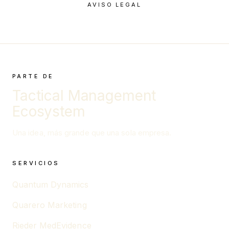
AVISO LEGAL
PARTE DE
Tactical Management
Ecosystem
Una idea, más grande que una sola empresa.
SERVICIOS
Quantum Dynamics
Quarero Marketing
Rieder MedEvidence