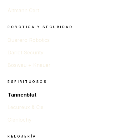
Altmann Cert
ROBÓTICA Y SEGURIDAD
Quarero Robotics
Darlot Security
Boswau + Knauer
ESPIRITUOSOS
Tannenblut
Lecureux & Cie
Glenlochy
RELOJERÍA