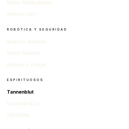
Rieder MedEvidence
Altmann Cert
ROBÓTICA Y SEGURIDAD
Quarero Robotics
Darlot Security
Boswau + Knauer
ESPIRITUOSOS
Tannenblut
Lecureux & Cie
Glenlochy