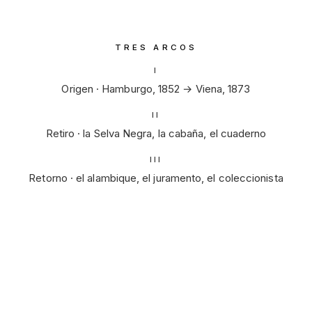
TRES ARCOS
I
Origen · Hamburgo, 1852 → Viena, 1873
II
Retiro · la Selva Negra, la cabaña, el cuaderno
III
Retorno · el alambique, el juramento, el coleccionista
I
·
Origen
La Leyenda
II
·
Retiro
III
·
Retorno
El Renacer
Hamburgo en los años 1870. Quinientos cincuenta