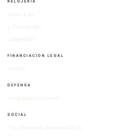
RELOJERÍA
Vallier & Cie
L. Furtwängler
Langendorf
FINANCIACIÓN LEGAL
Avyana
DEFENSA
Kampnagel Industries
SOCIAL
The Abrahamic Business Circle