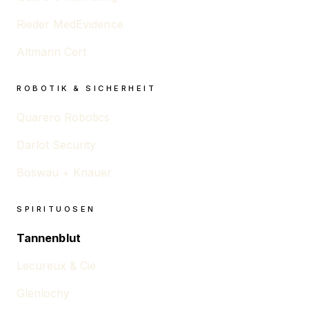
Rieder MedEvidence
Altmann Cert
ROBOTIK & SICHERHEIT
Quarero Robotics
Darlot Security
Boswau + Knauer
SPIRITUOSEN
Tannenblut
Lecureux & Cie
Glenlochy