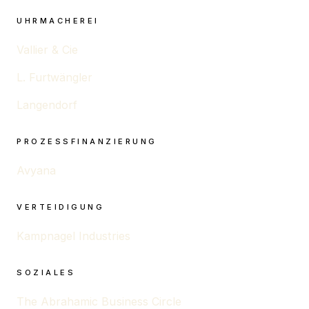
UHRMACHEREI
Vallier & Cie
L. Furtwängler
Langendorf
PROZESSFINANZIERUNG
Avyana
VERTEIDIGUNG
Kampnagel Industries
SOZIALES
The Abrahamic Business Circle