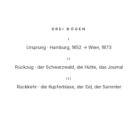
DREI BÖGEN
I
Ursprung · Hamburg, 1852 → Wien, 1873
II
Rückzug · der Schwarzwald, die Hütte, das Journal
III
Rückkehr · die Kupferblase, der Eid, der Sammler
I
·
Ursprung
Die Legende
II
·
Rückzug