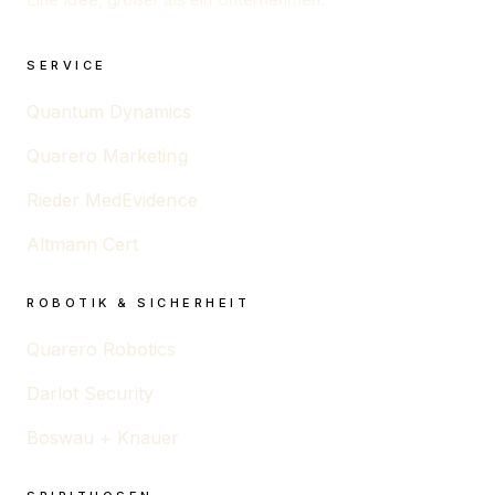
SERVICE
Quantum Dynamics
Quarero Marketing
Rieder MedEvidence
Altmann Cert
ROBOTIK & SICHERHEIT
Quarero Robotics
Darlot Security
Boswau + Knauer