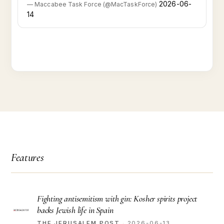
2026-06-
—
Maccabee Task Force
(
@
MacTaskForce
)
14
Features
Fighting antisemitism with gin: Kosher spirits project
backs Jewish life in Spain
THE JERUSALEM POST
·
2026-06-13