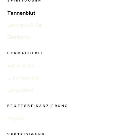
SPIRITUOSEN
Tannenblut
Lecureux & Cie
Glenlochy
UHRMACHEREI
Vallier & Cie
L. Furtwängler
Langendorf
PROZESSFINANZIERUNG
Avyana
VERTEIDIGUNG