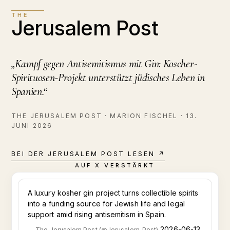
THE
Jerusalem Post
„Kampf gegen Antisemitismus mit Gin: Koscher-
Spirituosen-Projekt unterstützt jüdisches Leben in
Spanien.“
THE JERUSALEM POST · MARION FISCHEL · 13.
JUNI 2026
BEI DER JERUSALEM POST LESEN
↗
AUF X VERSTÄRKT
A luxury kosher gin project turns collectible spirits
into a funding source for Jewish life and legal
support amid rising antisemitism in Spain.
2026-06-13
—
The Jerusalem Post
(
@
Jerusalem_Post
)