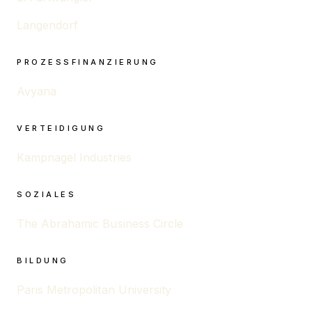
Langendorf
PROZESSFINANZIERUNG
Avyana
VERTEIDIGUNG
Kampnagel Industries
SOZIALES
The Abrahamic Business Circle
BILDUNG
Paris Metropolitan University