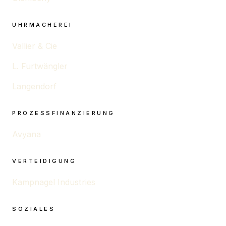
UHRMACHEREI
Vallier & Cie
L. Furtwängler
Langendorf
PROZESSFINANZIERUNG
Avyana
VERTEIDIGUNG
Kampnagel Industries
SOZIALES