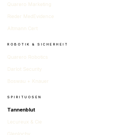
Quarero Marketing
Rieder MedEvidence
Altmann Cert
ROBOTIK & SICHERHEIT
Quarero Robotics
Darlot Security
Boswau + Knauer
SPIRITUOSEN
Tannenblut
Lecureux & Cie
Glenlochy