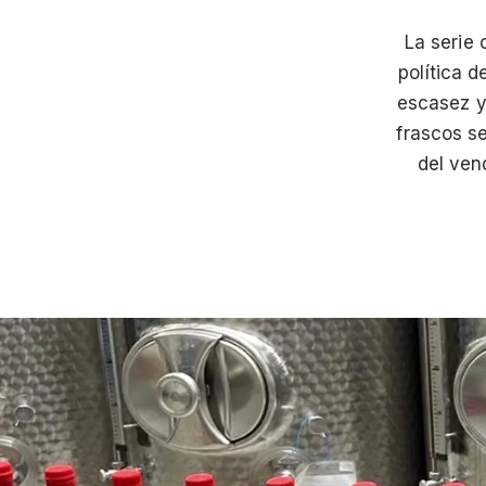
La serie 
política d
escasez y 
frascos s
del ven