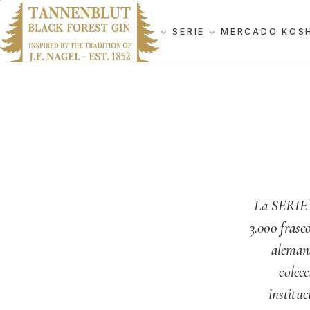
SERIE
MERCADO KOS
La SERIE 
3.000 frasc
alemana
colecc
institu