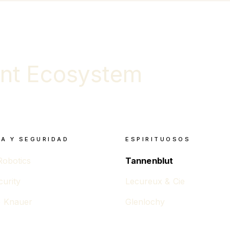
nt Ecosystem
A Y SEGURIDAD
ESPIRITUOSOS
Robotics
Tannenblut
curity
Lecureux & Cie
 Knauer
Glenlochy