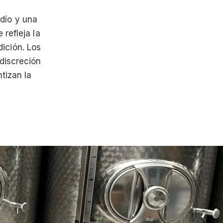
udío y una
 refleja la
dición. Los
discreción
tizan la