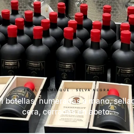
EN EL ALAMBIQUE · SELVA NEGRA
il botellas, numeradas a mano, sella
cera, cerradas en abeto.