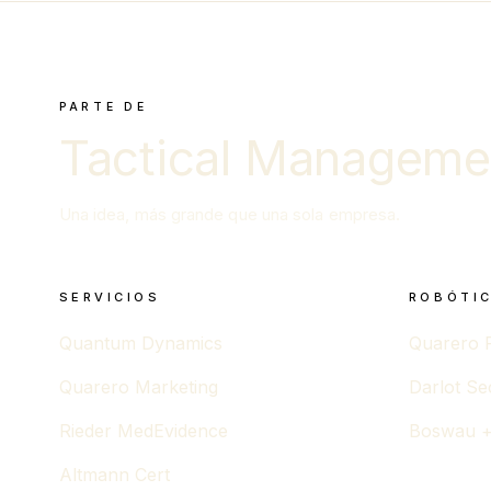
PARTE DE
Tactical Manageme
Una idea, más grande que una sola empresa.
SERVICIOS
ROBÓTIC
Quantum Dynamics
Quarero 
Quarero Marketing
Darlot Se
Rieder MedEvidence
Boswau +
Altmann Cert