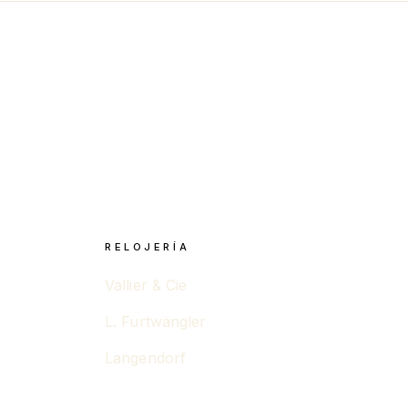
RELOJERÍA
Vallier & Cie
L. Furtwängler
Langendorf