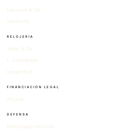
Lecureux & Cie
Glenlochy
RELOJERÍA
Vallier & Cie
L. Furtwängler
Langendorf
FINANCIACIÓN LEGAL
Avyana
DEFENSA
Kampnagel Industries