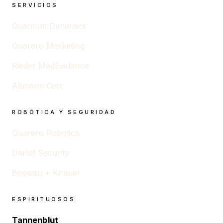
SERVICIOS
Quantum Dynamics
Quarero Marketing
Rieder MedEvidence
Altmann Cert
ROBÓTICA Y SEGURIDAD
Quarero Robotics
Darlot Security
Boswau + Knauer
ESPIRITUOSOS
Tannenblut