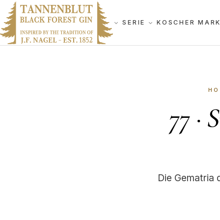
SERIE
KOSCHER MAR
HO
77
·
S
Die Gematria des hebräi