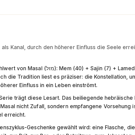
ls Kanal, durch den höherer Einfluss die Seele erreic
ajin (7) + Lamed (30) = 77. Das Wort wird
ch die Tradition liest es präziser: die Konstellation, u
öherer Einfluss in ein Leben einströmt.
-Serie trägt diese Lesart. Das beiliegende hebräische
 Masal nicht Zufall, sondern empfangene Vorsehung i
l erreicht.
ebenszyklus-Geschenke gewählt wird: eine Flasche, d