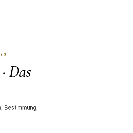
IES
 · Das