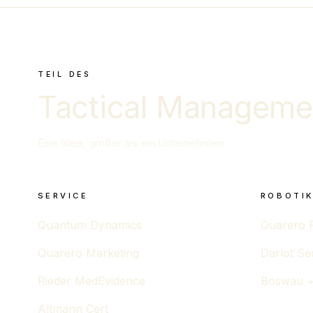
TEIL DES
Tactical Manageme
Eine Idee, größer als ein Unternehmen.
SERVICE
ROBOTIK
Quantum Dynamics
Quarero 
Quarero Marketing
Darlot Se
Rieder MedEvidence
Boswau +
Altmann Cert