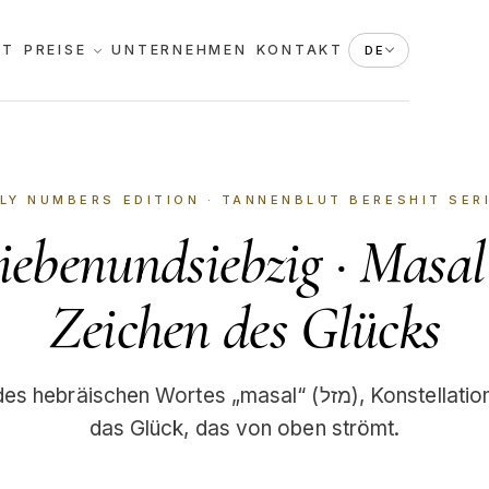
KT
PREISE
UNTERNEHMEN
KONTAKT
DE
LY NUMBERS EDITION
· TANNENBLUT BERESHIT SER
iebenundsiebzig · Masal
Zeichen des Glücks
schen Wortes „masal“ (מזל), Konstellation, Bestimmung,
das Glück, das von oben strömt.