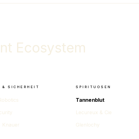
nt Ecosystem
 & SICHERHEIT
SPIRITUOSEN
Robotics
Tannenblut
curity
Lecureux & Cie
 Knauer
Glenlochy