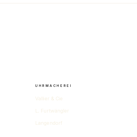
UHRMACHEREI
Vallier & Cie
L. Furtwängler
Langendorf