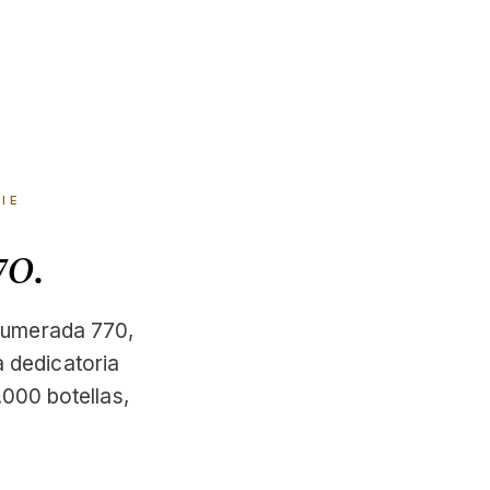
RIE
70.
, numerada 770,
 dedicatoria
.000 botellas,