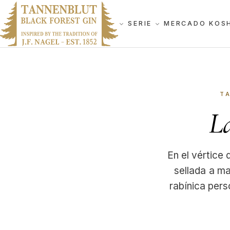
SERIE
MERCADO KOS
T
La
En el vértice 
sellada a m
rabínica pers