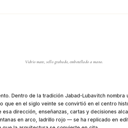
Vidrio mate, sello grabado, embotellado a mano.
nto. Dentro de la tradición Jabad-Lubavitch nombra u
io que en el siglo veinte se convirtió en el centro his
 esa dirección, enseñanzas, cartas y decisiones alca
anas en arco, ladrillo rojo — se ha replicado en edif
 que la arquitectura se convierte en cita.