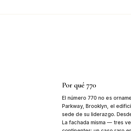
Por qué 770
El número 770 no es orname
Parkway, Brooklyn, el edific
sede de su liderazgo. Desde
La fachada misma — tres vent
continentes: un caso raro en