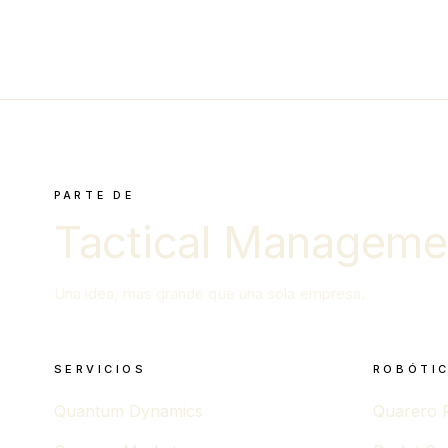
PARTE DE
Tactical Manageme
Una idea, más grande que una sola empresa.
SERVICIOS
ROBÓTIC
Quantum Dynamics
Quarero 