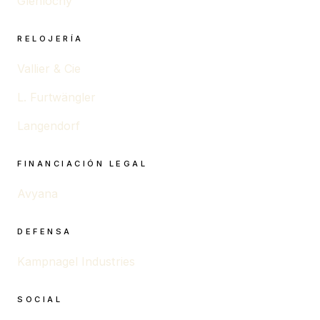
Glenlochy
RELOJERÍA
Vallier & Cie
L. Furtwängler
Langendorf
FINANCIACIÓN LEGAL
Avyana
DEFENSA
Kampnagel Industries
SOCIAL