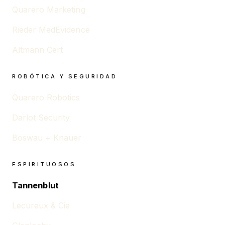
Quarero Marketing
Rieder MedEvidence
Altmann Cert
ROBÓTICA Y SEGURIDAD
Quarero Robotics
Darlot Security
Boswau + Knauer
ESPIRITUOSOS
Tannenblut
Lecureux & Cie