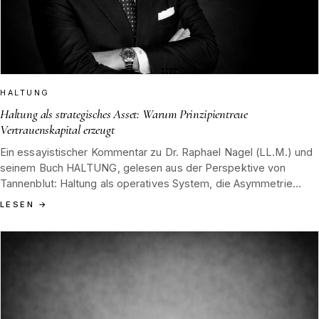
HALTUNG
Haltung als strategisches Asset: Warum Prinzipientreue
Vertrauenskapital erzeugt
Ein essayistischer Kommentar zu Dr. Raphael Nagel (LL.M.) und
seinem Buch HALTUNG, gelesen aus der Perspektive von
Tannenblut: Haltung als operatives System, die Asymmetrie
zwischen langsamem Vertrauensaufbau und schnellem
LESEN
→
Vertrauensverlust, und was das für Häuser bedeutet, deren Wert
sich über Generationen akkumuliert.