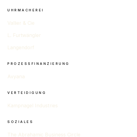
UHRMACHEREI
Vallier & Cie
L. Furtwängler
Langendorf
PROZESSFINANZIERUNG
Avyana
VERTEIDIGUNG
Kampnagel Industries
SOZIALES
The Abrahamic Business Circle