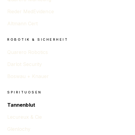
Rieder MedEvidence
Altmann Cert
ROBOTIK & SICHERHEIT
Quarero Robotics
Darlot Security
Boswau + Knauer
SPIRITUOSEN
Tannenblut
Lecureux & Cie
Glenlochy