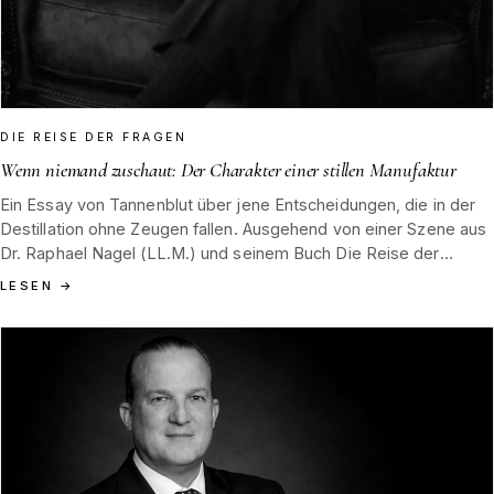
DIE REISE DER FRAGEN
Wenn niemand zuschaut: Der Charakter einer stillen Manufaktur
Ein Essay von Tannenblut über jene Entscheidungen, die in der
Destillation ohne Zeugen fallen. Ausgehend von einer Szene aus
Dr. Raphael Nagel (LL.M.) und seinem Buch Die Reise der
Fragen, denken wir über Charakter, Handwerk und das leise
LESEN
→
Erbe einer Manufaktur nach, die ihre Herkunft im Schwarzwald
und in der Hamburger Tradition von 1852 findet.