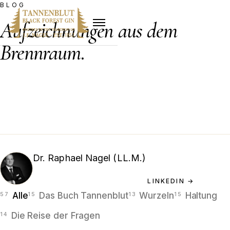
BLOG
Aufzeichnungen aus dem
Brennraum.
Essays von Dr. Raphael Nagel (LL.M.) — über Erbe,
Handwerk, die Bereshit-Serie und den langen Schatten
des Hamburger Hauses.
Dr. Raphael Nagel (LL.M.)
GRÜNDUNGSPARTNER · INVESTOR · AUTOR
LINKEDIN →
Alle
Das Buch Tannenblut
Wurzeln
Haltung
Die Reise der Fragen