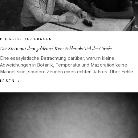
DIE REISE DER FRAGEN
Der Stein mit dem goldenen Riss: Fehler als Teil der Cuvée
Eine essayistische Betrachtung darüber, warum kleine
Abweichungen in Botanik, Temperatur und Mazeration keine
Mängel sind, sondern Zeugen eines echten Jahres. Über Fehler,
Cuvée und Handwerk im Hause Tannenblut.
LESEN
→