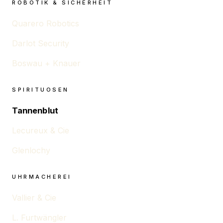
ROBOTIK & SICHERHEIT
Quarero Robotics
Darlot Security
Boswau + Knauer
SPIRITUOSEN
Tannenblut
Lecureux & Cie
Glenlochy
UHRMACHEREI
Vallier & Cie
L. Furtwängler