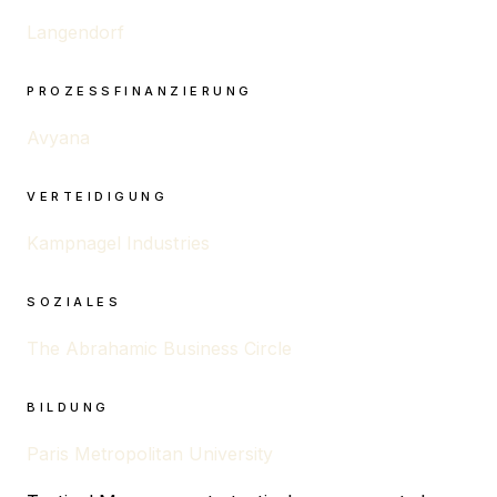
Langendorf
PROZESSFINANZIERUNG
Avyana
VERTEIDIGUNG
Kampnagel Industries
SOZIALES
The Abrahamic Business Circle
BILDUNG
Paris Metropolitan University