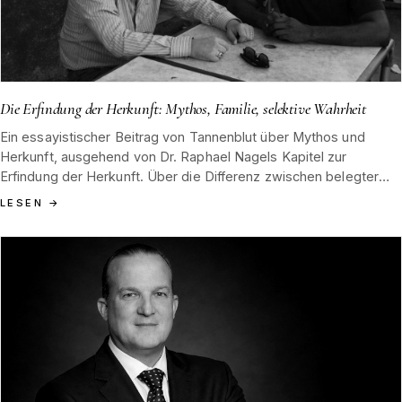
Die Erfindung der Herkunft: Mythos, Familie, selektive Wahrheit
Ein essayistischer Beitrag von Tannenblut über Mythos und
Herkunft, ausgehend von Dr. Raphael Nagels Kapitel zur
Erfindung der Herkunft. Über die Differenz zwischen belegter
Abstammung und erzählter Vergangenheit, über Hamburg 1852
LESEN
→
als Datum und über die ethische Verantwortung, ein Archiv nicht
zu redigieren.