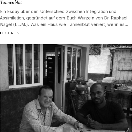
Tannenblut
Ein Essay über den Unterschied zwischen Integration und
Assimilation, gegründet auf dem Buch Wurzeln von Dr. Raphael
Nagel (LL.M.). Was ein Haus wie Tannenblut verliert, wenn es
die ererbte Form gegen die Geläufigkeit des Marktes tauscht,
LESEN
→
und warum Hamburg 1852 und der Schwarzwald die Antwort in
sich tragen.