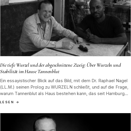
Die tiefe Wurzel und der abgeschnittene Zweig: Über Wurzeln und
Stabilität im Hause Tannenblut
Ein essayistischer Blick auf das Bild, mit dem Dr. Raphael Nagel
(LL.M.) seinen Prolog zu WURZELN schließt, und auf die Frage,
warum Tannenblut als Haus bestehen kann, das seit Hamburg
1852 aus dem Boden des Schwarzwaldes wächst und dort Halt
LESEN
→
findet, wo andere im Sturm bereits gefallen sind.