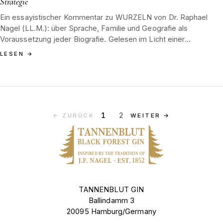
Strategie
Ein essayistischer Kommentar zu WURZELN von Dr. Raphael
Nagel (LL.M.): über Sprache, Familie und Geografie als
Voraussetzung jeder Biografie. Gelesen im Licht einer
Manufaktur, deren Boden der Schwarzwald und deren
LESEN
→
handwerkliche Linie Hamburg 1852 ist.
1
2
←
ZURÜCK
WEITER
→
TANNENBLUT GIN
Ballindamm 3
20095 Hamburg/Germany