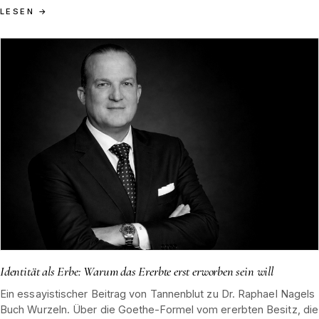
Tannenblut-Tradition als Gegenbeweis zur Pose der radikalen
LESEN
→
Selbsterschaffung.
Identität als Erbe: Warum das Ererbte erst erworben sein will
Ein essayistischer Beitrag von Tannenblut zu Dr. Raphael Nagels
Buch Wurzeln. Über die Goethe-Formel vom ererbten Besitz, die