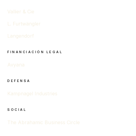
Vallier & Cie
L. Furtwängler
Langendorf
FINANCIACIÓN LEGAL
Avyana
DEFENSA
Kampnagel Industries
SOCIAL
The Abrahamic Business Circle