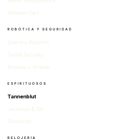
Rieder MedEvidence
Altmann Cert
ROBÓTICA Y SEGURIDAD
Quarero Robotics
Darlot Security
Boswau + Knauer
ESPIRITUOSOS
Tannenblut
Lecureux & Cie
Glenlochy
RELOJERÍA