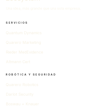
Una idea, más grande que una sola empresa.
SERVICIOS
Quantum Dynamics
Quarero Marketing
Rieder MedEvidence
Altmann Cert
ROBÓTICA Y SEGURIDAD
Quarero Robotics
Darlot Security
Boswau + Knauer