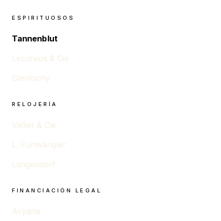
ESPIRITUOSOS
Tannenblut
Lecureux & Cie
Glenlochy
RELOJERÍA
Vallier & Cie
L. Furtwängler
Langendorf
FINANCIACIÓN LEGAL
Avyana