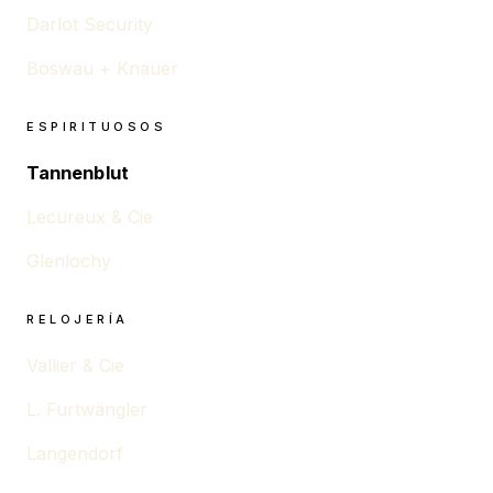
Darlot Security
Boswau + Knauer
ESPIRITUOSOS
Tannenblut
Lecureux & Cie
Glenlochy
RELOJERÍA
Vallier & Cie
L. Furtwängler
Langendorf