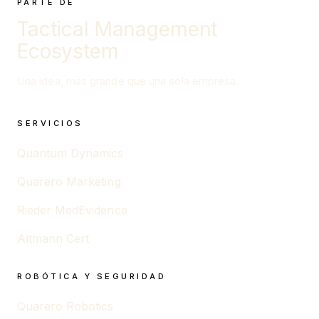
PARTE DE
Tactical Management
Ecosystem
Una idea, más grande que una sola empresa.
SERVICIOS
Quantum Dynamics
Quarero Marketing
Rieder MedEvidence
Altmann Cert
ROBÓTICA Y SEGURIDAD
Quarero Robotics