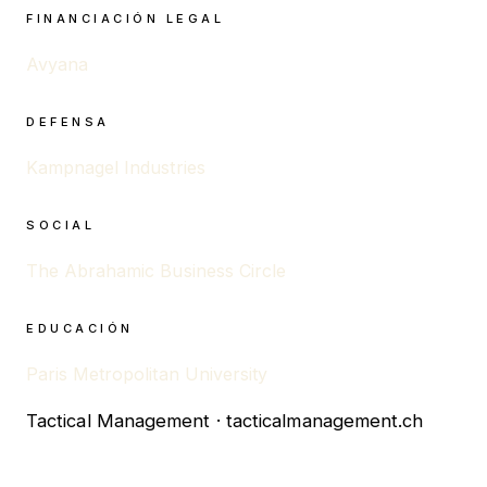
FINANCIACIÓN LEGAL
Avyana
DEFENSA
Kampnagel Industries
SOCIAL
The Abrahamic Business Circle
EDUCACIÓN
Paris Metropolitan University
Tactical Management · tacticalmanagement.ch