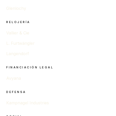
Glenlochy
RELOJERÍA
Vallier & Cie
L. Furtwängler
Langendorf
FINANCIACIÓN LEGAL
Avyana
DEFENSA
Kampnagel Industries