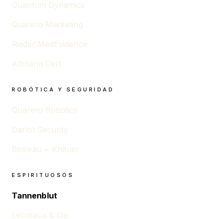
Quantum Dynamics
Quarero Marketing
Rieder MedEvidence
Altmann Cert
ROBÓTICA Y SEGURIDAD
Quarero Robotics
Darlot Security
Boswau + Knauer
ESPIRITUOSOS
Tannenblut
Lecureux & Cie