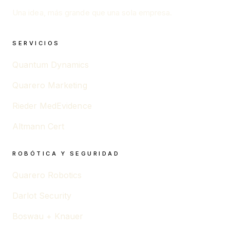
Una idea, más grande que una sola empresa.
SERVICIOS
Quantum Dynamics
Quarero Marketing
Rieder MedEvidence
Altmann Cert
ROBÓTICA Y SEGURIDAD
Quarero Robotics
Darlot Security
Boswau + Knauer