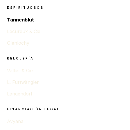
ESPIRITUOSOS
Tannenblut
Lecureux & Cie
Glenlochy
RELOJERÍA
Vallier & Cie
L. Furtwängler
Langendorf
FINANCIACIÓN LEGAL
Avyana