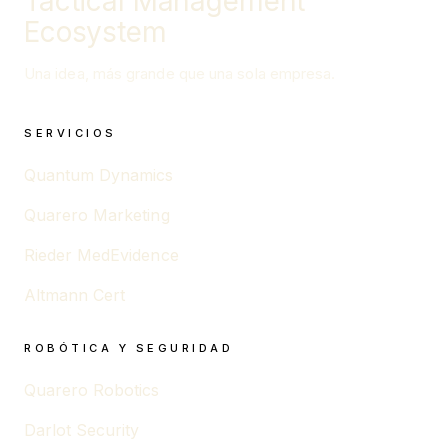
Tactical Management
Ecosystem
Una idea, más grande que una sola empresa.
SERVICIOS
Quantum Dynamics
Quarero Marketing
Rieder MedEvidence
Altmann Cert
ROBÓTICA Y SEGURIDAD
Quarero Robotics
Darlot Security