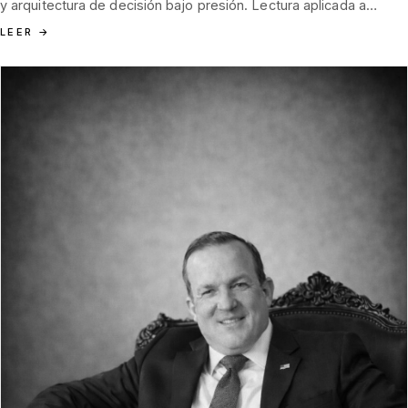
y arquitectura de decisión bajo presión. Lectura aplicada a
Tannenblut, a la tradición J.F. Nagel desde Hamburgo 1852 y al
LEER
→
oficio de la Selva Negra como prueba acumulada de capital de
confianza intergeneracional.