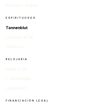
Boswau + Knauer
ESPIRITUOSOS
Tannenblut
Lecureux & Cie
Glenlochy
RELOJERÍA
Vallier & Cie
L. Furtwängler
Langendorf
FINANCIACIÓN LEGAL