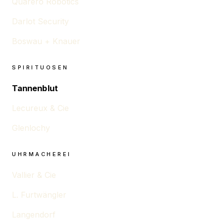
Quarero Robotics
Darlot Security
Boswau + Knauer
SPIRITUOSEN
Tannenblut
Lecureux & Cie
Glenlochy
UHRMACHEREI
Vallier & Cie
L. Furtwängler
Langendorf