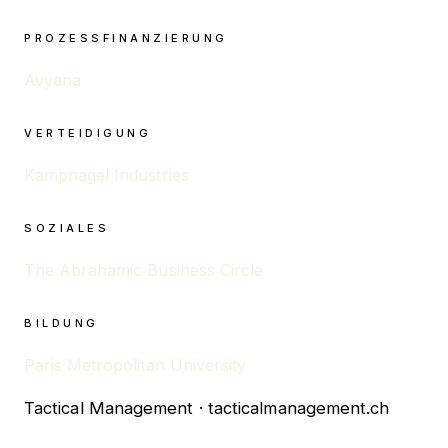
PROZESSFINANZIERUNG
Avyana
VERTEIDIGUNG
Kampnagel Industries
SOZIALES
The Abrahamic Business Circle
BILDUNG
Paris Metropolitan University
Tactical Management · tacticalmanagement.ch