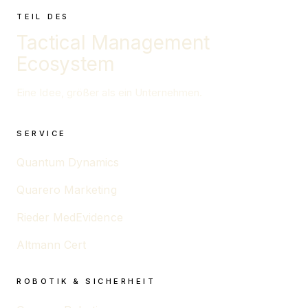
TEIL DES
Tactical Management
Ecosystem
Eine Idee, größer als ein Unternehmen.
SERVICE
Quantum Dynamics
Quarero Marketing
Rieder MedEvidence
Altmann Cert
ROBOTIK & SICHERHEIT