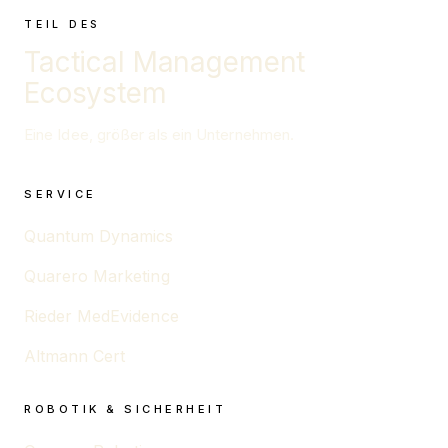
TEIL DES
Tactical Management
Ecosystem
Eine Idee, größer als ein Unternehmen.
SERVICE
Quantum Dynamics
Quarero Marketing
Rieder MedEvidence
Altmann Cert
ROBOTIK & SICHERHEIT