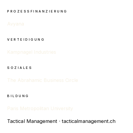
PROZESSFINANZIERUNG
Avyana
VERTEIDIGUNG
Kampnagel Industries
SOZIALES
The Abrahamic Business Circle
BILDUNG
Paris Metropolitan University
Tactical Management · tacticalmanagement.ch