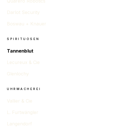
Quarero Robotics
Darlot Security
Boswau + Knauer
SPIRITUOSEN
Tannenblut
Lecureux & Cie
Glenlochy
UHRMACHEREI
Vallier & Cie
L. Furtwängler
Langendorf