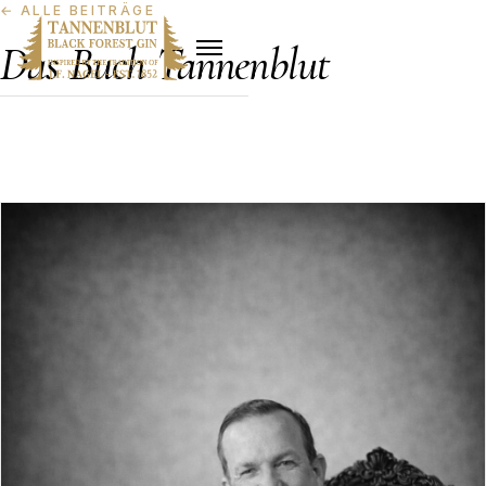
←
ALLE BEITRÄGE
Das Buch Tannenblut
Die Marken­säule — die Hamburger Linie J. F. Nagel,
die Schwarzwälder Brennerei, die dreitausend
nummerierten Flaschen und die Ethik der Knappheit.