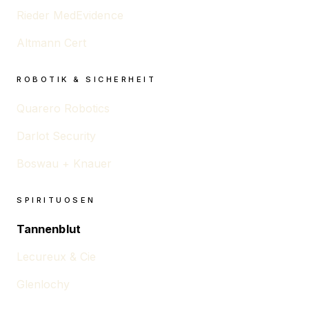
Rieder MedEvidence
Altmann Cert
ROBOTIK & SICHERHEIT
Quarero Robotics
Darlot Security
Boswau + Knauer
SPIRITUOSEN
Tannenblut
Lecureux & Cie
Glenlochy