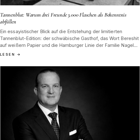
Tannenblut: Warum drei Freunde 3.000 Flaschen als Bekenntnis
abfüllen
Ein essayistischer Blick auf die Entstehung der limitierten
Tannenblut-Edition: der schwäbische Gasthof, das Wort Bereshit
auf weißem Papier und die Hamburger Linie der Familie Nagel
als stiller Gegenentwurf zum Zögern.
LESEN
→