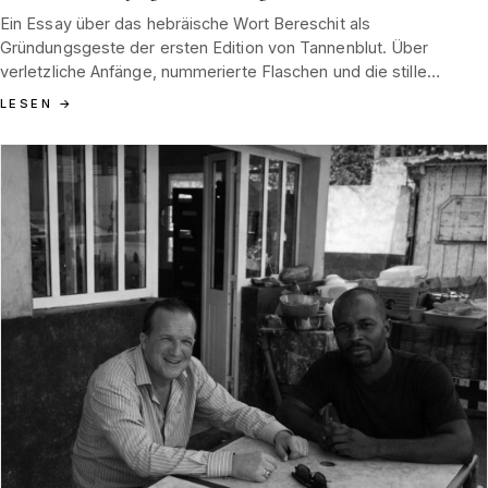
Ein Essay über das hebräische Wort Bereschit als
Gründungsgeste der ersten Edition von Tannenblut. Über
verletzliche Anfänge, nummerierte Flaschen und die stille
Ordnung, in der aus drei Freunden, einem Wald und einer Zahl
LESEN
→
eine Koordinate für alles Weitere entsteht.