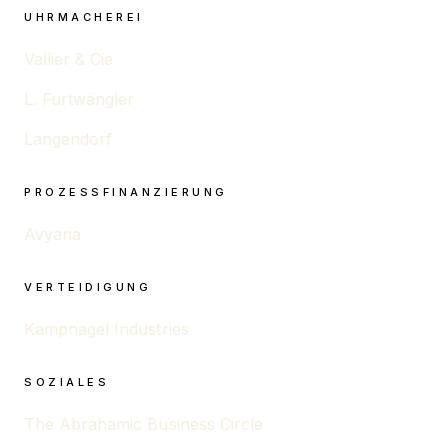
UHRMACHEREI
Vallier & Cie
L. Furtwängler
Langendorf
PROZESSFINANZIERUNG
Avyana
VERTEIDIGUNG
Kampnagel Industries
SOZIALES
The Abrahamic Business Circle