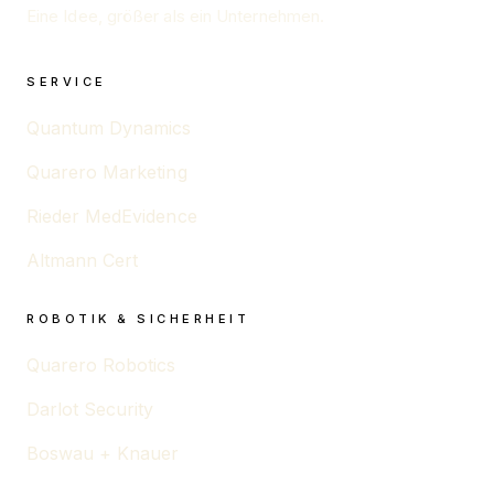
Eine Idee, größer als ein Unternehmen.
SERVICE
Quantum Dynamics
Quarero Marketing
Rieder MedEvidence
Altmann Cert
ROBOTIK & SICHERHEIT
Quarero Robotics
Darlot Security
Boswau + Knauer