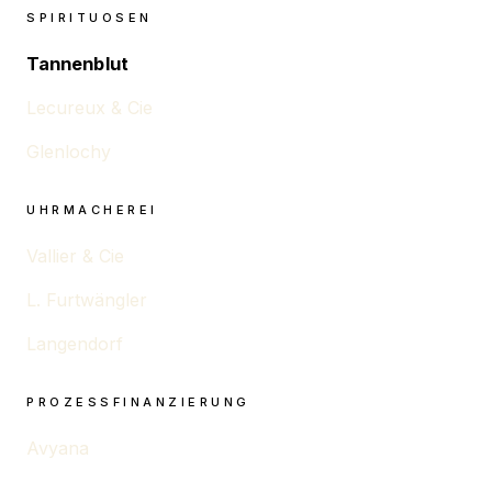
SPIRITUOSEN
Tannenblut
Lecureux & Cie
Glenlochy
UHRMACHEREI
Vallier & Cie
L. Furtwängler
Langendorf
PROZESSFINANZIERUNG
Avyana