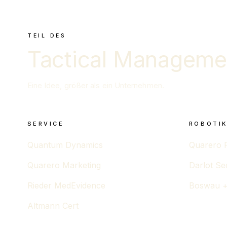
TEIL DES
Tactical Manageme
Eine Idee, größer als ein Unternehmen.
SERVICE
ROBOTIK
Quantum Dynamics
Quarero 
Quarero Marketing
Darlot Se
Rieder MedEvidence
Boswau +
Altmann Cert