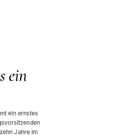
s ein
nt ein ernstes
ngsvorsitzenden
fzehn Jahre im