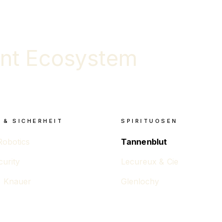
nt Ecosystem
 & SICHERHEIT
SPIRITUOSEN
Robotics
Tannenblut
curity
Lecureux & Cie
 Knauer
Glenlochy