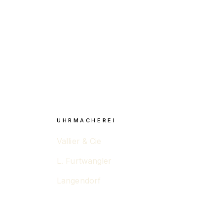
UHRMACHEREI
Vallier & Cie
L. Furtwängler
Langendorf