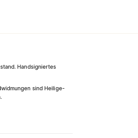
estand. Handsigniertes
ndwidmungen sind Heilige-
.