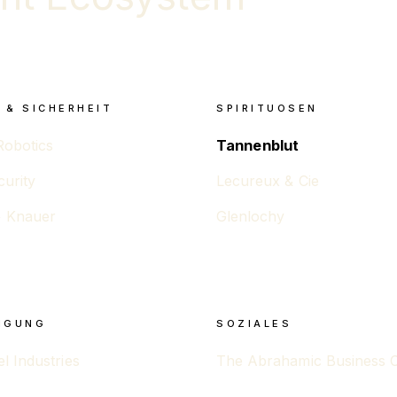
 & SICHERHEIT
SPIRITUOSEN
Robotics
Tannenblut
curity
Lecureux & Cie
 Knauer
Glenlochy
IGUNG
SOZIALES
 Industries
The Abrahamic Business C