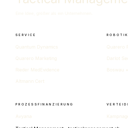
Eine Idee, größer als ein Unternehmen.
SERVICE
ROBOTIK
Quantum Dynamics
Quarero 
Quarero Marketing
Darlot Se
Rieder MedEvidence
Boswau +
Altmann Cert
PROZESSFINANZIERUNG
VERTEID
Avyana
Kampnagel