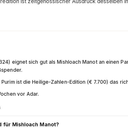
edition ist zeitgenössischer Ausdruck desselben I
24) eignet sich gut als Mishloach Manot an einen Par
ßspender.
rim ist die Heilige-Zahlen-Edition (€ 7.700) das rich
Wochen vor Adar.
n
nd für Mishloach Manot?