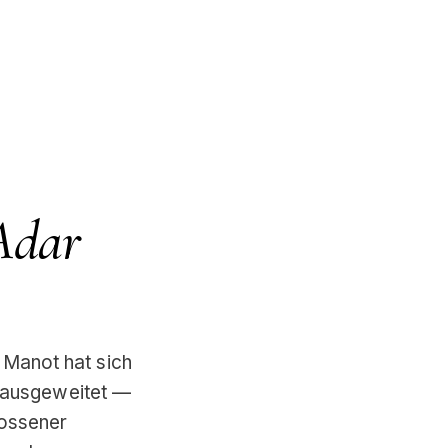
Adar
 Manot hat sich
 ausgeweitet —
lossener