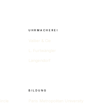
UHRMACHEREI
Vallier & Cie
L. Furtwängler
Langendorf
BILDUNG
ircle
Paris Metropolitan University