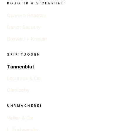
ROBOTIK & SICHERHEIT
Quarero Robotics
Darlot Security
Boswau + Knauer
SPIRITUOSEN
Tannenblut
Lecureux & Cie
Glenlochy
UHRMACHEREI
Vallier & Cie
L. Furtwängler