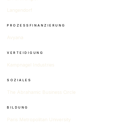
Langendorf
PROZESSFINANZIERUNG
Avyana
VERTEIDIGUNG
Kampnagel Industries
SOZIALES
The Abrahamic Business Circle
BILDUNG
Paris Metropolitan University