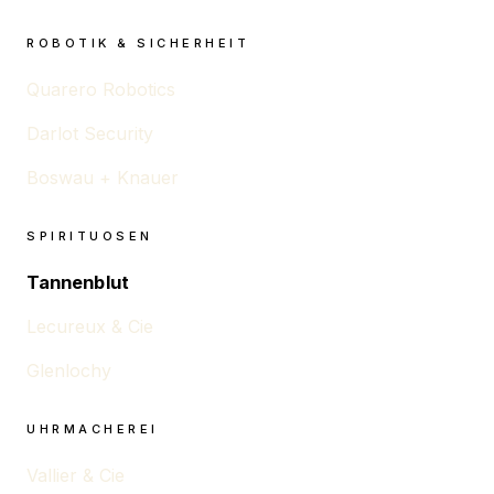
ROBOTIK & SICHERHEIT
Quarero Robotics
Darlot Security
Boswau + Knauer
SPIRITUOSEN
Tannenblut
Lecureux & Cie
Glenlochy
UHRMACHEREI
Vallier & Cie