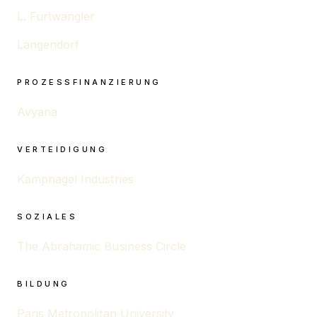
L. Furtwängler
Langendorf
PROZESSFINANZIERUNG
Avyana
VERTEIDIGUNG
Kampnagel Industries
SOZIALES
The Abrahamic Business Circle
BILDUNG
Paris Metropolitan University