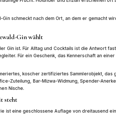
laumige Frucht. Holunder und Enzian erscheinen oft al
d-Gin schmeckt nach dem Ort, an dem er gemacht wir
zwald-Gin wählt
r Gin ist. Für Alltag und Cocktails ist die Antwort f
gleiter. Für ein Geschenk, das Kennerschaft an einer 
eriertes, koscher zertifiziertes Sammlerobjekt, das 
ffice-Zuteilung, Bar-Mizwa-Widmung, Spender-Anerke
enen Nische.
t steht
rie ist eine geschlossene Auflage von dreitausend ei