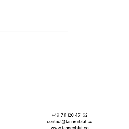
+49 711 120 451 62
contact@tannenblut.co
www.tannenblut.co