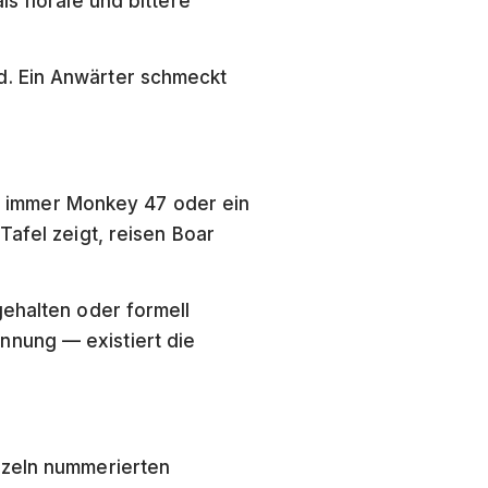
s florale und bittere
d. Ein Anwärter schmeckt
ast immer Monkey 47 oder ein
Tafel zeigt, reisen Boar
gehalten oder formell
nnung — existiert die
nzeln nummerierten