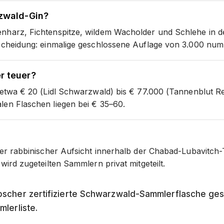
rzwald-Gin?
enharz, Fichtenspitze, wildem Wacholder und Schlehe in 
rscheidung: einmalige geschlossene Auflage von 3.000 num
r teuer?
n etwa € 20 (Lidl Schwarzwald) bis € 77.000 (Tannenblut R
len Flaschen liegen bei € 35–60.
ter rabbinischer Aufsicht innerhalb der Chabad-Lubavitch-
wird zugeteilten Sammlern privat mitgeteilt.
scher zertifizierte Schwarzwald-Sammlerflasche ges
lerliste.