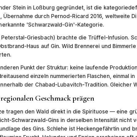
er Stein in Loßburg gegründet, ist die kategoriedef
s, Übernahme durch Pernod-Ricard 2016, weltweite Di
 anerkannte 'Schwarzwald-Gin'-Kategorie.
eterstal-Griesbach) brachte die Trüffel-Infusion. S
Obstbrand-Haus auf Gin. Wild Brennerei und Bimmerle 
rten.
nderen Punkt der Struktur: keine laufende Produktio
eitausend einzeln nummerierten Flaschen, einmal in K
 innerhalb der Chabad-Lubavitch-Tradition. Gleicher 
n regionalen Geschmack prägen
e tragen den Wald direkt in die Spirituose — eine grü
nicht-Schwarzwald-Gins in derselben Intensität nicht 
undlage des Gins. Schlehe ist Heckengefährtin und br