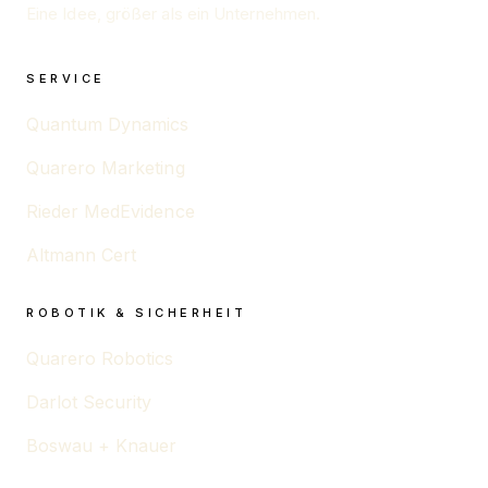
Eine Idee, größer als ein Unternehmen.
SERVICE
Quantum Dynamics
Quarero Marketing
Rieder MedEvidence
Altmann Cert
ROBOTIK & SICHERHEIT
Quarero Robotics
Darlot Security
Boswau + Knauer