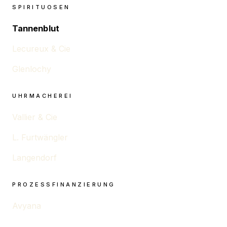
SPIRITUOSEN
Tannenblut
Lecureux & Cie
Glenlochy
UHRMACHEREI
Vallier & Cie
L. Furtwängler
Langendorf
PROZESSFINANZIERUNG
Avyana