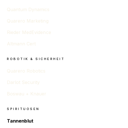
Quantum Dynamics
Quarero Marketing
Rieder MedEvidence
Altmann Cert
ROBOTIK & SICHERHEIT
Quarero Robotics
Darlot Security
Boswau + Knauer
SPIRITUOSEN
Tannenblut