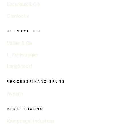
Lecureux & Cie
Glenlochy
UHRMACHEREI
Vallier & Cie
L. Furtwängler
Langendorf
PROZESSFINANZIERUNG
Avyana
VERTEIDIGUNG
Kampnagel Industries