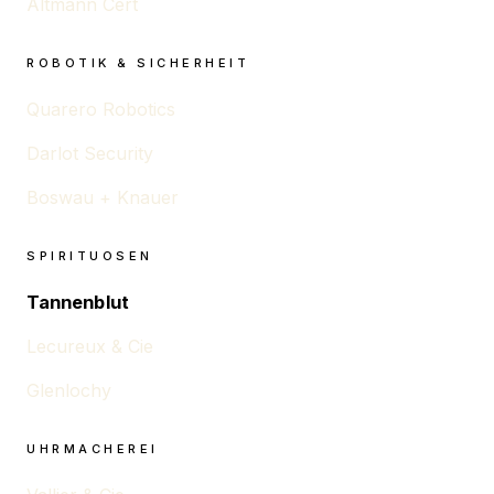
Altmann Cert
ROBOTIK & SICHERHEIT
Quarero Robotics
Darlot Security
Boswau + Knauer
SPIRITUOSEN
Tannenblut
Lecureux & Cie
Glenlochy
UHRMACHEREI