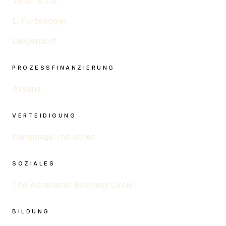
Vallier & Cie
L. Furtwängler
Langendorf
PROZESSFINANZIERUNG
Avyana
VERTEIDIGUNG
Kampnagel Industries
SOZIALES
The Abrahamic Business Circle
BILDUNG