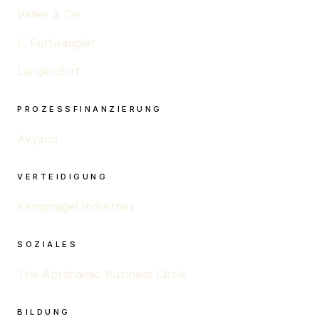
Vallier & Cie
L. Furtwängler
Langendorf
PROZESSFINANZIERUNG
Avyana
VERTEIDIGUNG
Kampnagel Industries
SOZIALES
The Abrahamic Business Circle
BILDUNG