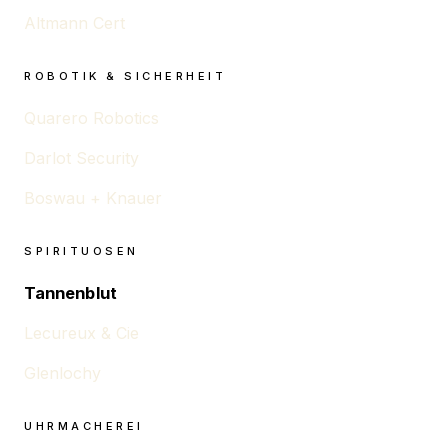
Altmann Cert
ROBOTIK & SICHERHEIT
Quarero Robotics
Darlot Security
Boswau + Knauer
SPIRITUOSEN
Tannenblut
Lecureux & Cie
Glenlochy
UHRMACHEREI